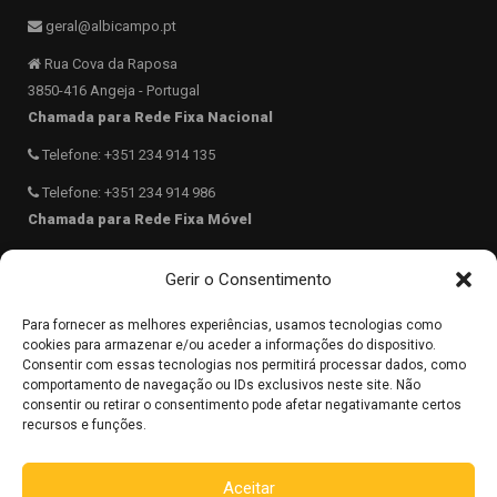
geral@albicampo.pt
Rua Cova da Raposa
3850-416 Angeja - Portugal
Chamada para Rede Fixa Nacional
Telefone: +351 234 914 135
Telefone: +351 234 914 986
Chamada para Rede Fixa Móvel
Telemóvel: +351 962 783 836
Gerir o Consentimento
40.689831 N -8.5569817 W
Para fornecer as melhores experiências, usamos tecnologias como
962 783 836
cookies para armazenar e/ou aceder a informações do dispositivo.
Consentir com essas tecnologias nos permitirá processar dados, como
comportamento de navegação ou IDs exclusivos neste site. Não
consentir ou retirar o consentimento pode afetar negativamante certos
Copyright © 2025 ALBICAMPO. todos os direitos reservados.
recursos e funções.
Aceitar