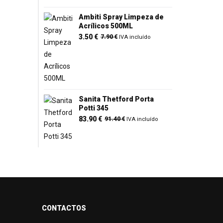
9.50 €.
3.50 €.
Ambiti Spray Limpeza de
Acrílicos 500ML
O
O
3.50
€
7.90
€
IVA incluído
preço
preço
original
atual
era:
é:
7.90 €.
3.50 €.
Sanita Thetford Porta
Potti 345
O
O
83.90
€
91.40
€
IVA incluído
preço
preço
original
atual
era:
é:
91.40 €.
83.90 €.
CONTACTOS