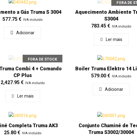
FORA DE S
mento a Gás Truma S 3004
Aquecimento Ambiente T
S3004
577.75
€
IVA incluído
783.45
€
IVA incluído
Adicionar
Ler mais
FORA DE STOCK
 Truma Combi 4 + Comando
Boiler Truma Elektro 14 L
CP Plus
579.00
€
IVA incluído
2,427.95
€
IVA incluído
Adicionar
Ler mais
iné Completa Truma AK3
Conjunto Chaminé de Te
Truma S3002/30004
25.80
€
IVA incluído