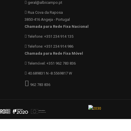
geral@albicampo.pt
Rua Cova da Raposa
3850-416 Angeja - Portugal
Chamada para Rede Fixa Nacional
Telefone: +351 234 914 135
Telefone: +351 234 914 986
Chamada para Rede Fixa Móvel
Telemóvel: +351 962 783 836
40.689831 N -8.5569817 W
962 783 836