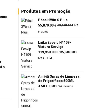
Produtos em Promoção
anco
Pössl 2Win S Plus
O
O
55,870.00
€
59,870.00
€
IVA
preço
preço
incluído
original
atual
era:
é:
Laika Ecovip H4109 -
Viatura Serviço
59,870.00 €.
55,870.00 €.
O
O
119,950.00
€
127,500.00
€
preço
preço
IVA incluído
e
original
atual
nto
era:
é:
127,500.00 €.
119,950.00 €.
Ambiti Spray de Limpeza
de Frigoríficos 500ML
O
O
3.50
€
9.50
€
IVA incluído
preço
preço
original
atual
era:
é: