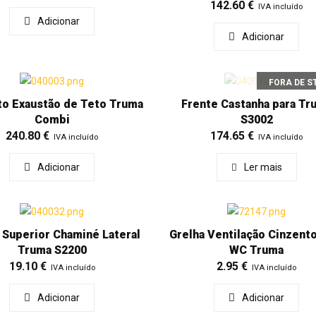
142.60
€
IVA incluído
Adicionar
Adicionar
FORA DE S
to Exaustão de Teto Truma
Frente Castanha para Tr
Combi
S3002
240.80
€
174.65
€
IVA incluído
IVA incluído
Adicionar
Ler mais
 Superior Chaminé Lateral
Grelha Ventilação Cinzento
Truma S2200
WC Truma
19.10
€
2.95
€
IVA incluído
IVA incluído
Adicionar
Adicionar