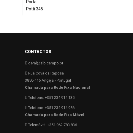
preço
preço
original
atual
era:
é:
91.40 €.
83.90 €.
CONTACTOS
geral@albicampo.pt
Rua Cova da Raposa
3850-416 Angeja - Portugal
Chamada para Rede Fixa Nacional
Telefone: +351 234 914 135
Telefone: +351 234 914 986
Chamada para Rede Fixa Móvel
Telemóvel: +351 962 783 836