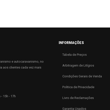
INFORMAÇÕES
Tabela de Preços
anismo e autocaravanismo, no
Arbitragem de Litígios
ia aos clientes cada vez mais
Condições Gerais de Venda
Politica de Privacidade
 - 15h - 17h
Livro de Reclamações
Garantia Usados