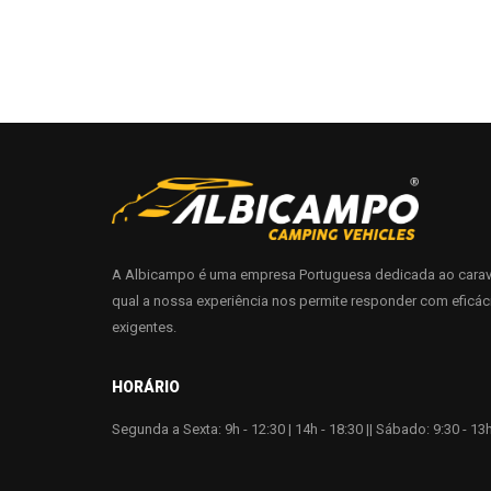
A Albicampo é uma empresa Portuguesa dedicada ao carav
qual a nossa experiência nos permite responder com eficác
exigentes.
HORÁRIO
Segunda a Sexta: 9h - 12:30 | 14h - 18:30 || Sábado: 9:30 - 13h