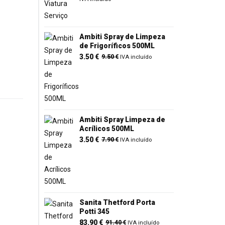
original
atual
era:
é:
127,500.00 €.
119,950.00 €.
Ambiti Spray de Limpeza
de Frigoríficos 500ML
O
O
3.50
€
9.50
€
IVA incluído
preço
preço
original
atual
era:
é:
9.50 €.
3.50 €.
Ambiti Spray Limpeza de
Acrílicos 500ML
O
O
3.50
€
7.90
€
IVA incluído
preço
preço
original
atual
era:
é:
7.90 €.
3.50 €.
Sanita Thetford Porta
Potti 345
O
O
83.90
€
91.40
€
IVA incluído