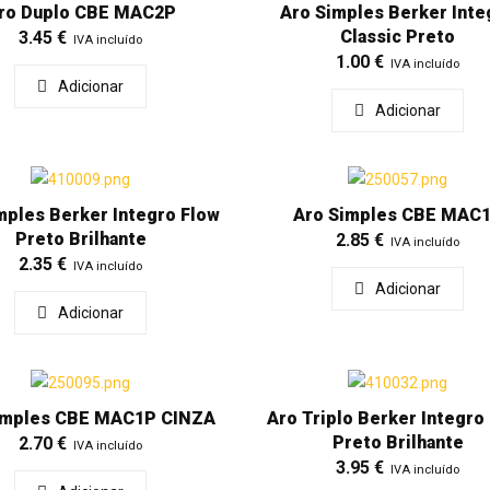
ro Duplo CBE MAC2P
Aro Simples Berker Inte
Classic Preto
3.45
€
IVA incluído
1.00
€
IVA incluído
Adicionar
Adicionar
mples Berker Integro Flow
Aro Simples CBE MAC
Preto Brilhante
2.85
€
IVA incluído
2.35
€
IVA incluído
Adicionar
Adicionar
imples CBE MAC1P CINZA
Aro Triplo Berker Integro
Preto Brilhante
2.70
€
IVA incluído
3.95
€
IVA incluído