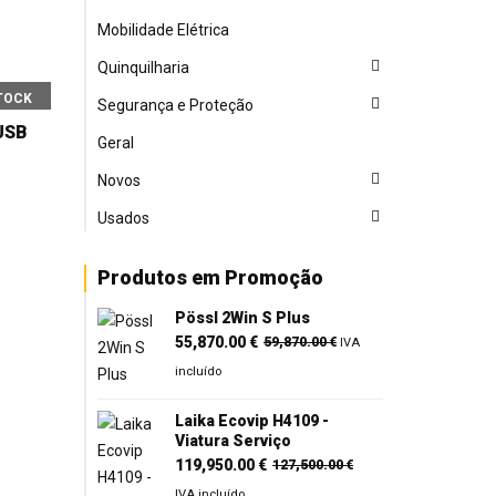
Mobilidade Elétrica
Quinquilharia
TOCK
Segurança e Proteção
xUSB
Geral
Novos
Usados
Produtos em Promoção
Pössl 2Win S Plus
O
O
55,870.00
€
59,870.00
€
IVA
preço
preço
incluído
original
atual
era:
é:
Laika Ecovip H4109 -
Viatura Serviço
59,870.00 €.
55,870.00 €.
O
O
119,950.00
€
127,500.00
€
preço
preço
IVA incluído