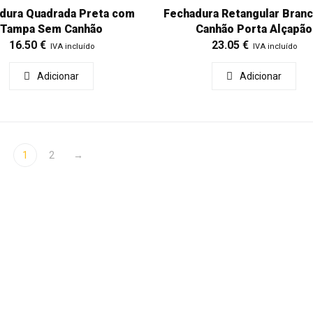
dura Quadrada Preta com
Fechadura Retangular Bran
Tampa Sem Canhão
Canhão Porta Alçapão
16.50
€
23.05
€
IVA incluído
IVA incluído
Adicionar
Adicionar
1
2
→