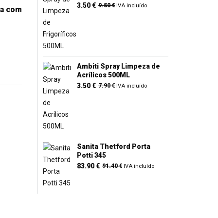
O
O
3.50
€
9.50
€
IVA incluído
ca com
preço
preço
original
atual
era:
é:
9.50 €.
3.50 €.
Ambiti Spray Limpeza de
Acrílicos 500ML
O
O
3.50
€
7.90
€
IVA incluído
preço
preço
original
atual
era:
é:
7.90 €.
3.50 €.
Sanita Thetford Porta
Potti 345
O
O
83.90
€
91.40
€
IVA incluído
preço
preço
original
atual
era:
é:
91.40 €.
83.90 €.