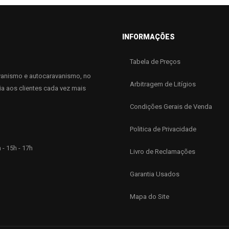
INFORMAÇÕES
Tabela de Preços
anismo e autocaravanismo, no
Arbitragem de Litígios
ia aos clientes cada vez mais
Condições Gerais de Venda
Politica de Privacidade
 - 15h - 17h
Livro de Reclamações
Garantia Usados
Mapa do Site