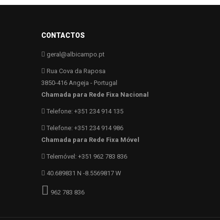
CONTACTOS
geral@albicampo.pt
Rua Cova da Raposa
3850-416 Angeja - Portugal
Chamada para Rede Fixa Nacional
Telefone: +351 234 914 135
Telefone: +351 234 914 986
Chamada para Rede Fixa Móvel
Telemóvel: +351 962 783 836
40.689831 N -8.5569817 W
962 783 836