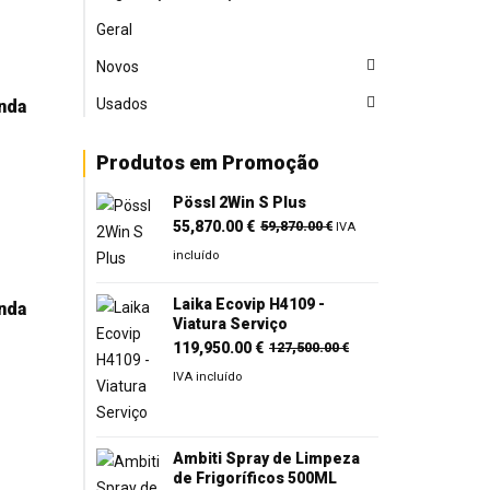
Geral
Novos
Usados
nda
Produtos em Promoção
Pössl 2Win S Plus
O
O
55,870.00
€
59,870.00
€
IVA
preço
preço
incluído
original
atual
era:
é:
Laika Ecovip H4109 -
nda
Viatura Serviço
59,870.00 €.
55,870.00 €.
O
O
119,950.00
€
127,500.00
€
preço
preço
IVA incluído
original
atual
era:
é:
127,500.00 €.
119,950.00 €.
Ambiti Spray de Limpeza
de Frigoríficos 500ML