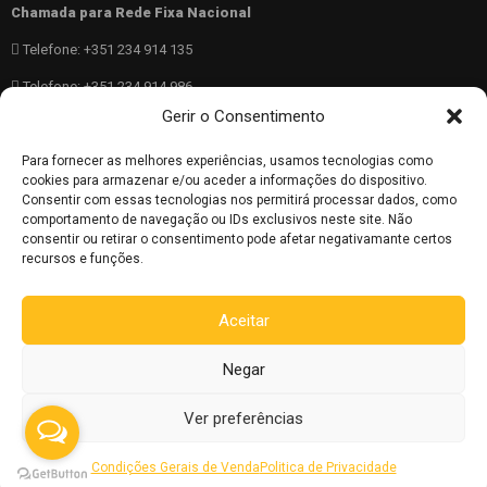
Chamada para Rede Fixa Nacional
Telefone: +351 234 914 135
Telefone: +351 234 914 986
Chamada para Rede Fixa Móvel
Gerir o Consentimento
Telemóvel: +351 962 783 836
Para fornecer as melhores experiências, usamos tecnologias como
cookies para armazenar e/ou aceder a informações do dispositivo.
40.689831 N -8.5569817 W
Consentir com essas tecnologias nos permitirá processar dados, como
comportamento de navegação ou IDs exclusivos neste site. Não
962 783 836
consentir ou retirar o consentimento pode afetar negativamante certos
recursos e funções.
Copyright © 2025 ALBICAMPO. todos os direitos reservados.
Aceitar
Negar
Ver preferências
Condições Gerais de Venda
Politica de Privacidade