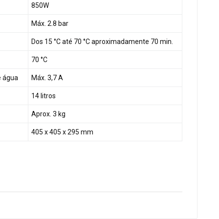
850W
Máx. 2.8 bar
Dos 15 °C até 70 °C aproximadamente 70 min.
70 °C
e água
Máx. 3,7 A
14 litros
Aprox. 3 kg
405 x 405 x 295 mm