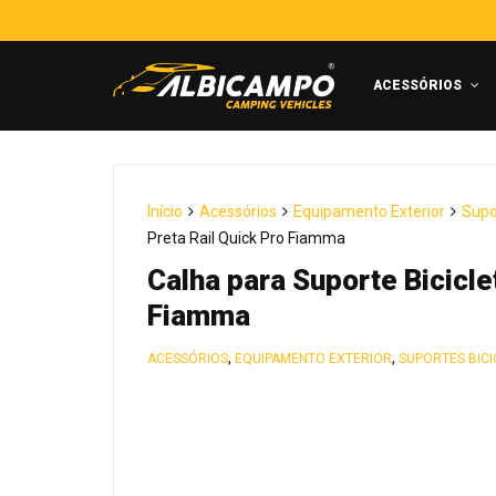
ACESSÓRIOS
Início
Acessórios
Equipamento Exterior
Supo
Preta Rail Quick Pro Fiamma
Calha para Suporte Bicicle
Fiamma
,
,
ACESSÓRIOS
EQUIPAMENTO EXTERIOR
SUPORTES BIC