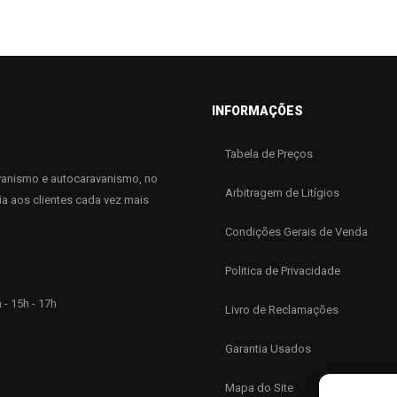
INFORMAÇÕES
Tabela de Preços
anismo e autocaravanismo, no
Arbitragem de Litígios
ia aos clientes cada vez mais
Condições Gerais de Venda
Politica de Privacidade
 - 15h - 17h
Livro de Reclamações
Garantia Usados
Mapa do Site