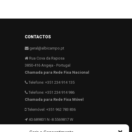
CONTACTOS
geral@albicampo.pt
Rua Cova da Raposa
3850-416 Angeja - Portugal
Chamada para Rede Fixa Nacional
Telefone: +351 234 914 135
Telefone: +351 234 914 986
Chamada para Rede Fixa Móvel
Telemóvel: +351 962 783 836
40.689831 N -8.5569817 W
962 783 836