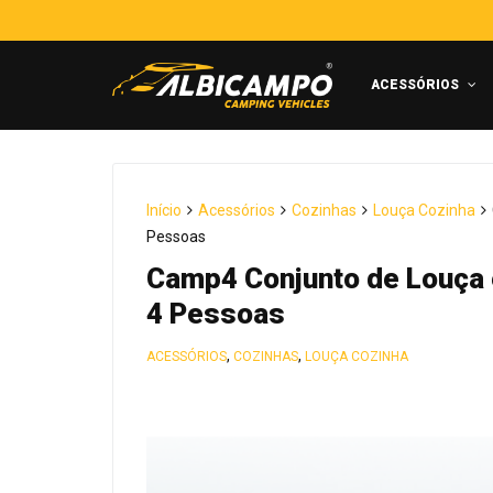
ACESSÓRIOS
Início
Acessórios
Cozinhas
Louça Cozinha
Pessoas
Camp4 Conjunto de Louça
4 Pessoas
,
,
ACESSÓRIOS
COZINHAS
LOUÇA COZINHA