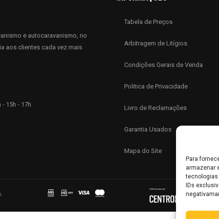
Tabela de Preços
anismo e autocaravanismo, no
Arbitragem de Litígios
ia aos clientes cada vez mais
Condições Gerais de Venda
Politica de Privacidade
 - 15h - 17h
Livro de Reclamações
Garantia Usados
Mapa do Site
Para fornec
armazenar e
tecnologias
IDs exclusiv
.
negativaman