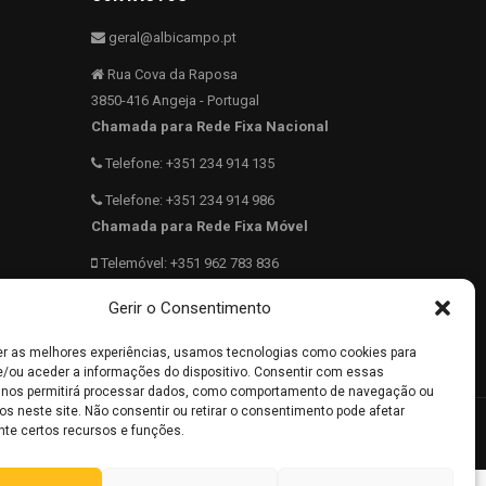
geral@albicampo.pt
Rua Cova da Raposa
3850-416 Angeja - Portugal
Chamada para Rede Fixa Nacional
Telefone: +351 234 914 135
Telefone: +351 234 914 986
Chamada para Rede Fixa Móvel
Telemóvel: +351 962 783 836
40.689831 N -8.5569817 W
Gerir o Consentimento
962 783 836
er as melhores experiências, usamos tecnologias como cookies para
/ou aceder a informações do dispositivo. Consentir com essas
 nos permitirá processar dados, como comportamento de navegação ou
os neste site. Não consentir ou retirar o consentimento pode afetar
te certos recursos e funções.