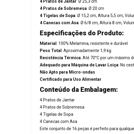
4 Pratos de Jantar
: Ø 25,3 cm
4 Pratos de Sobremesa
: Ø 20 cm
4 Tigelas de Sopa
: Ø 15,2 cm, Altura 5,5 cm, Vo
4 Canecas com Asa
: Ø 6/8 cm, Altura 8 cm, Vol
Especificações do Produto:
Material
: 100% Melamina, resistente e durável
Peso Total
: Aproximadamente 1,9 kg
Resistência Térmica
: Até 70°C por um máximo d
Adequado para Máquina de Lavar Loiça
: No ces
Não Apto para Micro-ondas
Certificado para Uso Alimentar
Conteúdo da Embalagem:
4 Pratos de Jantar
4 Pratos de Sobremesa
4 Tigelas de Sopa
4 Canecas com Asa
Este conjunto de 16 peças é perfeito para qualque