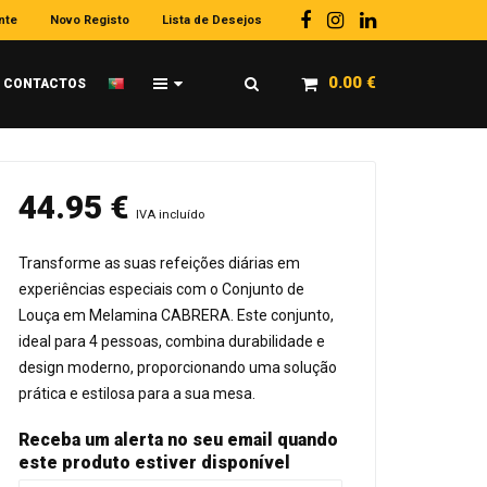
nte
Novo Registo
Lista de Desejos
0.00
€
CONTACTOS
44.95
€
IVA incluído
Transforme as suas refeições diárias em
experiências especiais com o Conjunto de
Louça em Melamina CABRERA. Este conjunto,
ideal para 4 pessoas, combina durabilidade e
design moderno, proporcionando uma solução
prática e estilosa para a sua mesa.
Receba um alerta no seu email quando
este produto estiver disponível