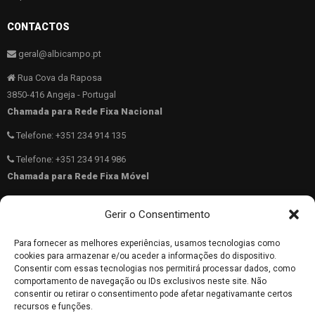
CONTACTOS
geral@albicampo.pt
Rua Cova da Raposa
3850-416 Angeja - Portugal
Chamada para Rede Fixa Nacional
Telefone: +351 234 914 135
Telefone: +351 234 914 986
Chamada para Rede Fixa Móvel
Telemóvel: +351 962 783 836
Gerir o Consentimento
40.689831 N -8.5569817 W
Para fornecer as melhores experiências, usamos tecnologias como
962 783 836
cookies para armazenar e/ou aceder a informações do dispositivo.
Consentir com essas tecnologias nos permitirá processar dados, como
comportamento de navegação ou IDs exclusivos neste site. Não
consentir ou retirar o consentimento pode afetar negativamante certos
Copyright © 2025 ALBICAMPO. todos os direitos reservados.
recursos e funções.