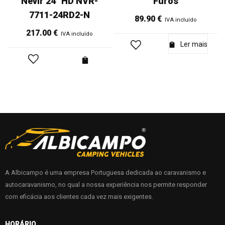
Nevir 24" HD NVR-
Furos
7711-24RD2-N
89.90
€
IVA incluído
217.00
€
IVA incluído
Ler mais
A Albicampo é uma empresa Portuguesa dedicada ao caravanismo e
autocaravanismo, no qual a nossa experiência nos permite responder
com eficácia aos clientes cada vez mais exigentes.
HORÁRIO