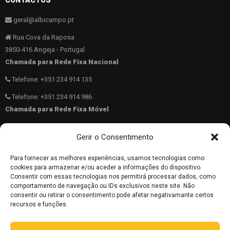
CONTACTOS
geral@albicampo.pt
Rua Cova da Raposa
3850-416 Angeja - Portugal
Chamada para Rede Fixa Nacional
Telefone: +351 234 914 135
Telefone: +351 234 914 986
Chamada para Rede Fixa Móvel
Telemóvel: +351 962 783 836
Gerir o Consentimento
40.689831 N -8.5569817 W
Para fornecer as melhores experiências, usamos tecnologias como
962 783 836
cookies para armazenar e/ou aceder a informações do dispositivo.
Consentir com essas tecnologias nos permitirá processar dados, como
comportamento de navegação ou IDs exclusivos neste site. Não
consentir ou retirar o consentimento pode afetar negativamante certos
Copyright © 2025 ALBICAMPO. todos os direitos reservados.
recursos e funções.