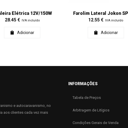
leira Elétrica 12V/150W
Farolim Lateral Jokon S
28.45
€
12.55
€
IVA incluído
IVA incluído
Adicionar
Adicionar
INFORMAÇÕES
Tabela de Preços
anismo e autocaravanismo, no
Arbitragem de Litígios
ia aos clientes cada vez mais
Condições Gerais de Venda