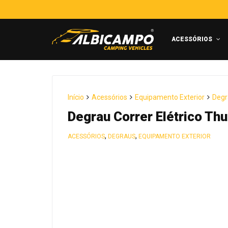
ACESSÓRIOS
Início
Acessórios
Equipamento Exterior
Degr
Degrau Correr Elétrico T
,
,
ACESSÓRIOS
DEGRAUS
EQUIPAMENTO EXTERIOR