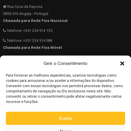
Rua Cova da Raposa
3850-416 Angeja - Portugal
Chamada para Rede Fixa Nacional
Telefone: +351 234 914 135
Telefone: +351 234 914 986
Chamada para Rede Fixa Móvel
Telemóvel: +351 962 783 836
Gerir o Consentimento
40.689831 N -8.5569817 W
Para fornecer as melhores experiências, usamos tecnologias como
962 783 836
cookies para armazenar e/ou aceder a informações do dispositivo.
Consentir com essas tecnologias nos permitirá processar dados, como
comportamento de navegação ou IDs exclusivos neste site. Não
consentir ou retirar o consentimento pode afetar negativamante certos
Copyright © 2025 ALBICAMPO. todos os direitos reservados.
recursos e funções.
Aceitar