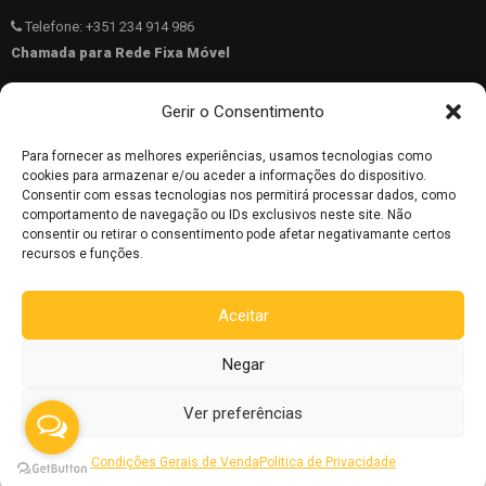
Telefone: +351 234 914 986
Chamada para Rede Fixa Móvel
Telemóvel: +351 962 783 836
Gerir o Consentimento
40.689831 N -8.5569817 W
Para fornecer as melhores experiências, usamos tecnologias como
962 783 836
cookies para armazenar e/ou aceder a informações do dispositivo.
Consentir com essas tecnologias nos permitirá processar dados, como
comportamento de navegação ou IDs exclusivos neste site. Não
consentir ou retirar o consentimento pode afetar negativamante certos
Copyright © 2025 ALBICAMPO. todos os direitos reservados.
recursos e funções.
Aceitar
Negar
Ver preferências
Condições Gerais de Venda
Politica de Privacidade