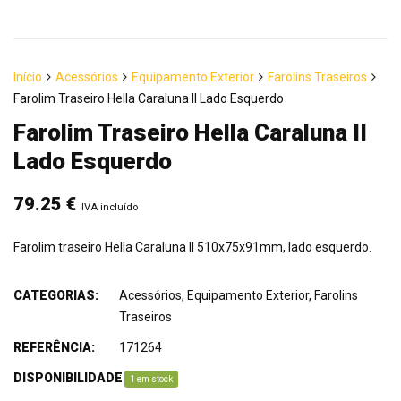
Início
Acessórios
Equipamento Exterior
Farolins Traseiros
Farolim Traseiro Hella Caraluna II Lado Esquerdo
Farolim Traseiro Hella Caraluna II
Lado Esquerdo
79.25
€
IVA incluído
Farolim traseiro Hella Caraluna II 510x75x91mm, lado esquerdo.
CATEGORIAS:
Acessórios
,
Equipamento Exterior
,
Farolins
Traseiros
REFERÊNCIA:
171264
DISPONIBILIDADE
:
1 em stock