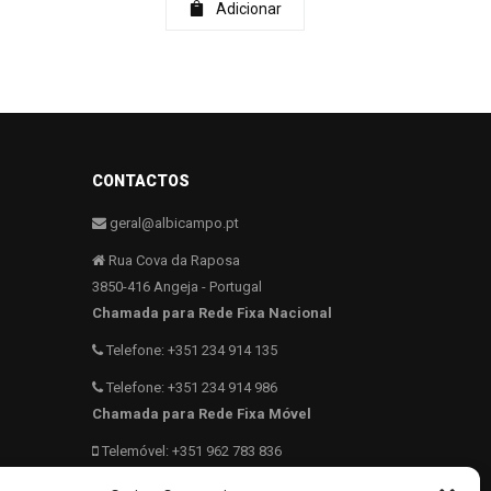
Adicionar
CONTACTOS
geral@albicampo.pt
Rua Cova da Raposa
3850-416 Angeja - Portugal
Chamada para Rede Fixa Nacional
Telefone: +351 234 914 135
Telefone: +351 234 914 986
Chamada para Rede Fixa Móvel
Telemóvel: +351 962 783 836
40.689831 N -8.5569817 W