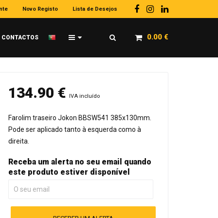
nte
Novo Registo
Lista de Desejos
0.00
€
CONTACTOS
134.90
€
IVA incluído
Farolim traseiro Jokon BBSW541 385x130mm.
Pode ser aplicado tanto à esquerda como à
direita.
Receba um alerta no seu email quando
este produto estiver disponível