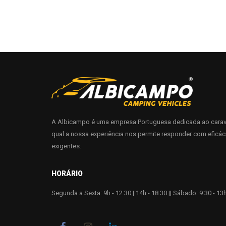
A Albicampo é uma empresa Portuguesa dedicada ao carav
qual a nossa experiência nos permite responder com eficác
exigentes.
HORÁRIO
Segunda a Sexta: 9h - 12:30 | 14h - 18:30 || Sábado: 9:30 - 13h