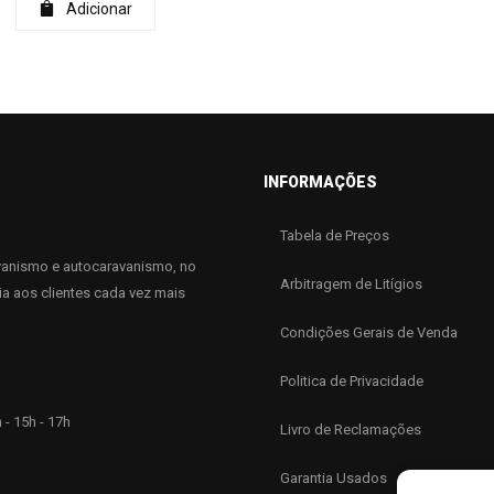
Adicionar
INFORMAÇÕES
Tabela de Preços
anismo e autocaravanismo, no
Arbitragem de Litígios
ia aos clientes cada vez mais
Condições Gerais de Venda
Politica de Privacidade
 - 15h - 17h
Livro de Reclamações
Garantia Usados