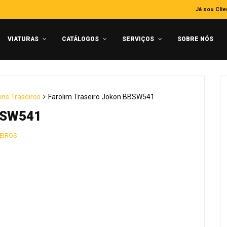
Já sou Clie
VIATURAS
CATÁLOGOS
SERVIÇOS
SOBRE NÓS
ins Traseiros
Farolim Traseiro Jokon BBSW541
BBSW541
EIROS