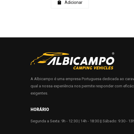
Adicionar
A Albicampo é uma empresa Portuguesa dedicada ao carav
qual a nossa experiência nos permite responder com eficác
exigentes.
HORÁRIO
Segunda a Sexta: 9h - 12:30 | 14h - 18:30 || Sábado: 9:30 - 13h