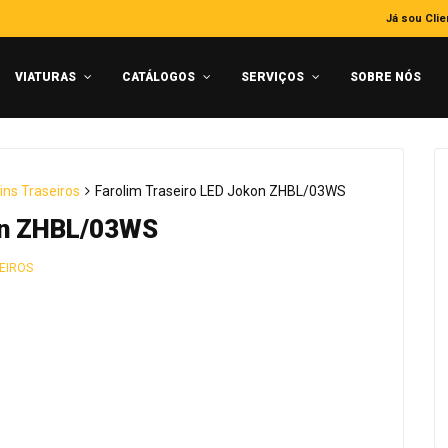
Já sou Clie
VIATURAS
CATÁLOGOS
SERVIÇOS
SOBRE NÓS
ins Traseiros
Farolim Traseiro LED Jokon ZHBL/03WS
kon ZHBL/03WS
EIROS