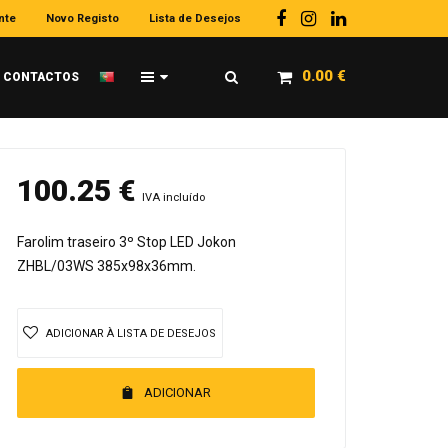
nte
Novo Registo
Lista de Desejos
0.00
€
CONTACTOS
100.25
€
IVA incluído
Farolim traseiro 3º Stop LED Jokon
ZHBL/03WS 385x98x36mm.
ADICIONAR À LISTA DE DESEJOS
ADICIONAR