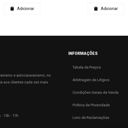
Adicionar
Adicionar
INFORMAÇÕES
Tabela de Preços
anismo e autocaravanismo, no
Arbitragem de Litígios
ia aos clientes cada vez mais
Condições Gerais de Venda
Politica de Privacidade
 - 15h - 17h
Livro de Reclamações