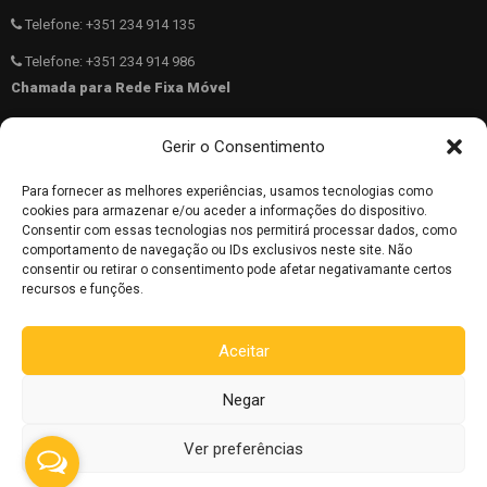
Telefone: +351 234 914 135
Telefone: +351 234 914 986
Chamada para Rede Fixa Móvel
Telemóvel: +351 962 783 836
Gerir o Consentimento
40.689831 N -8.5569817 W
Para fornecer as melhores experiências, usamos tecnologias como
962 783 836
cookies para armazenar e/ou aceder a informações do dispositivo.
Consentir com essas tecnologias nos permitirá processar dados, como
comportamento de navegação ou IDs exclusivos neste site. Não
consentir ou retirar o consentimento pode afetar negativamante certos
Copyright © 2025 ALBICAMPO. todos os direitos reservados.
recursos e funções.
Aceitar
Negar
Ver preferências