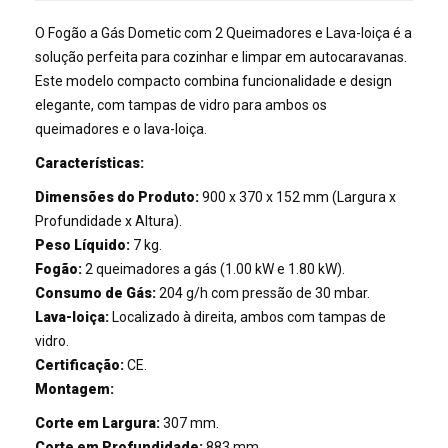
O Fogão a Gás Dometic com 2 Queimadores e Lava-loiça é a
solução perfeita para cozinhar e limpar em autocaravanas.
Este modelo compacto combina funcionalidade e design
elegante, com tampas de vidro para ambos os
queimadores e o lava-loiça.
Características:
Dimensões do Produto:
900 x 370 x 152 mm (Largura x
Profundidade x Altura).
Peso Líquido:
7 kg.
Fogão:
2 queimadores a gás (1.00 kW e 1.80 kW).
Consumo de Gás:
204 g/h com pressão de 30 mbar.
Lava-loiça:
Localizado à direita, ambos com tampas de
vidro.
Certificação:
CE.
Montagem:
Corte em Largura:
307 mm.
Corte em Profundidade:
883 mm.