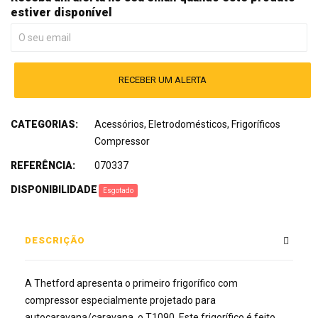
estiver disponível
RECEBER UM ALERTA
CATEGORIAS:
Acessórios
,
Eletrodomésticos
,
Frigoríficos
Compressor
REFERÊNCIA:
070337
DISPONIBILIDADE
:
Esgotado
DESCRIÇÃO
A Thetford apresenta o primeiro frigorífico com
compressor especialmente projetado para
autocaravana/caravana, o T1090. Este frigorífico é feito