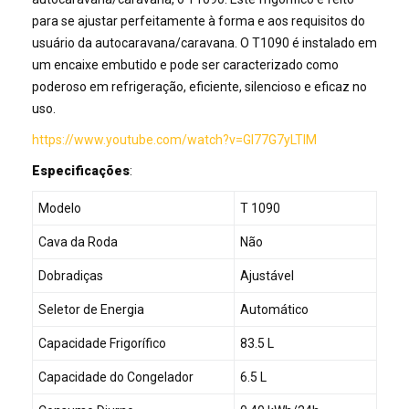
para se ajustar perfeitamente à forma e aos requisitos do
usuário da autocaravana/caravana. O T1090 é instalado em
um encaixe embutido e pode ser caracterizado como
poderoso em refrigeração, eficiente, silencioso e eficaz no
uso.
https://www.youtube.com/watch?v=GI77G7yLTlM
Especificações
:
Modelo
T 1090
Cava da Roda
Não
Dobradiças
Ajustável
Seletor de Energia
Automático
Capacidade Frigorífico
83.5 L
Capacidade do Congelador
6.5 L