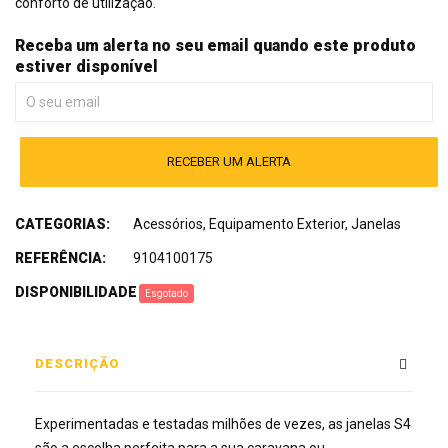
conforto de utilização.
Receba um alerta no seu email quando este produto
estiver disponível
RECEBER UM ALERTA
CATEGORIAS:
Acessórios
,
Equipamento Exterior
,
Janelas
REFERÊNCIA:
9104100175
DISPONIBILIDADE
:
Esgotado
DESCRIÇÃO
Experimentadas e testadas milhões de vezes, as janelas S4
são a escolha perfeita para a sua caravana ou