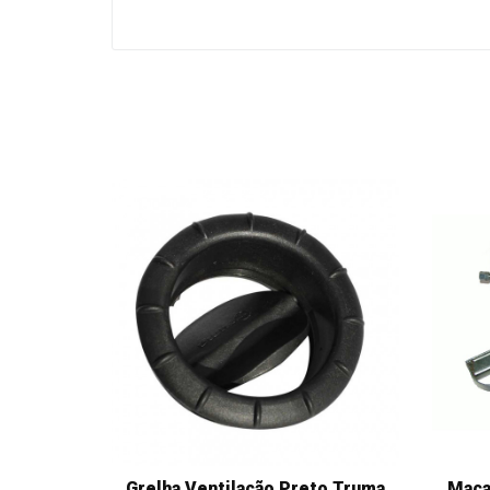
Grelha Ventilação Preto Truma
Maca