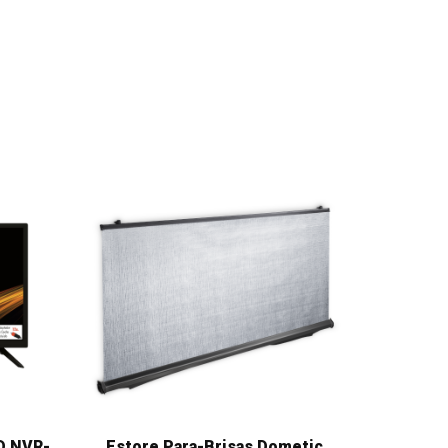
HD NVR-
Estore Para-Brisas Dometic