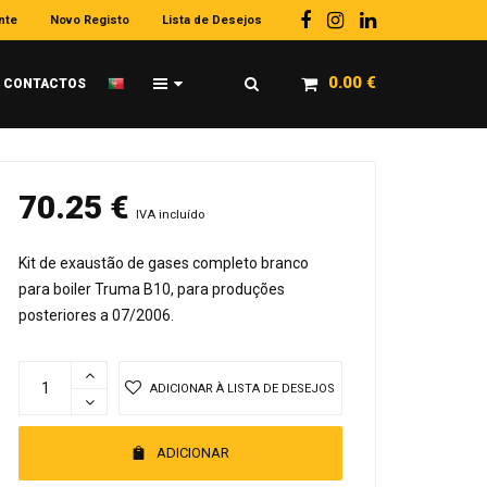
nte
Novo Registo
Lista de Desejos
0.00
€
CONTACTOS
70.25
€
IVA incluído
Kit de exaustão de gases completo branco
para boiler Truma B10, para produções
posteriores a 07/2006.
ADICIONAR À LISTA DE DESEJOS
ADICIONAR