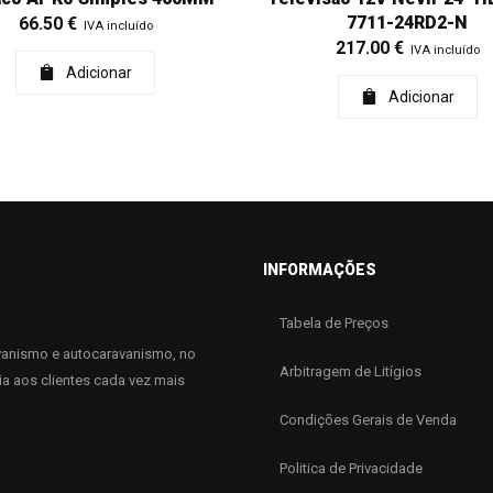
7711-24RD2-N
66.50
€
IVA incluído
217.00
€
IVA incluído
Adicionar
Adicionar
INFORMAÇÕES
Tabela de Preços
anismo e autocaravanismo, no
Arbitragem de Litígios
ia aos clientes cada vez mais
Condições Gerais de Venda
Politica de Privacidade