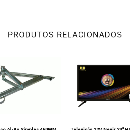
PRODUTOS RELACIONADOS
co Al-Ko Simples 460MM
Televisão 12V Nevir 24" 