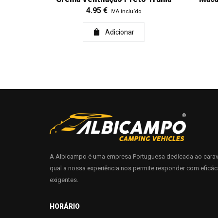
4.95
€
IVA incluído
Adicionar
A Albicampo é uma empresa Portuguesa dedicada ao carav
qual a nossa experiência nos permite responder com eficác
exigentes.
HORÁRIO