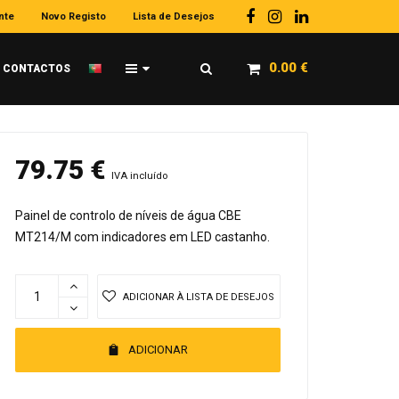
nte
Novo Registo
Lista de Desejos
0.00
€
CONTACTOS
79.75
€
IVA incluído
Painel de controlo de níveis de água CBE
MT214/M com indicadores em LED castanho.
ADICIONAR À LISTA DE DESEJOS
ADICIONAR