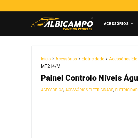
ACESSÓRIOS
Início
Acessórios
Eletricidade
Acessórios Ele
MT214/M
Painel Controlo Níveis Á
,
,
ACESSÓRIOS
ACESSÓRIOS ELETRICIDADE
ELETRICIDAD