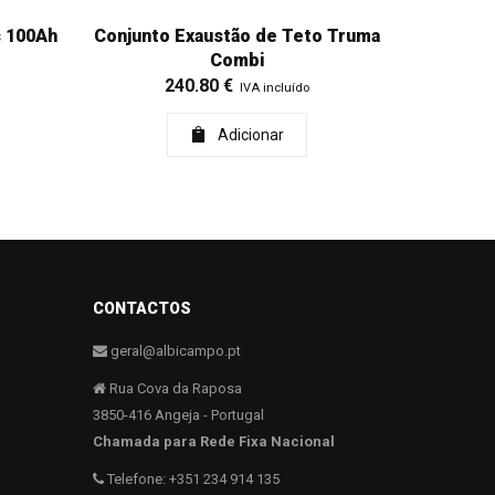
s 100Ah
Conjunto Exaustão de Teto Truma
Combi
240.80
€
IVA incluído
Adicionar
CONTACTOS
geral@albicampo.pt
Rua Cova da Raposa
3850-416 Angeja - Portugal
Chamada para Rede Fixa Nacional
Telefone: +351 234 914 135