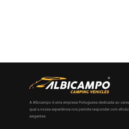
A Albicampo é uma empresa Portuguesa dedicada ao carav
qual a nossa experiência nos permite responder com eficác
exigentes.