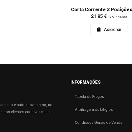
Corta Corrente 3 Posiçõe
21.95
€
IVA incluído
Adicionar
INFORMAÇÕES
Tabela de Preços
anismo e autocaravanismo, no
Arbitragem de Litígios
ia aos clientes cada vez mais
Condições Gerais de Venda