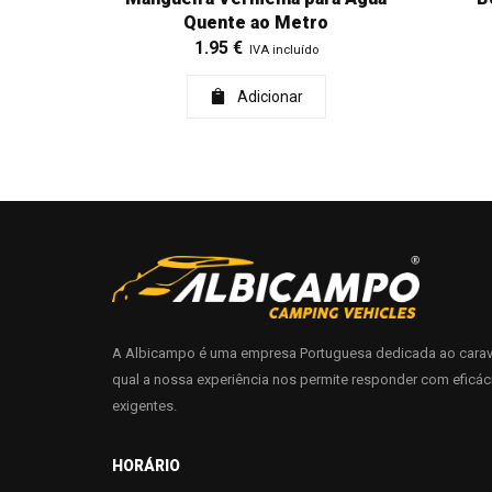
Quente ao Metro
1.95
€
IVA incluído
Adicionar
A Albicampo é uma empresa Portuguesa dedicada ao carav
qual a nossa experiência nos permite responder com eficác
exigentes.
HORÁRIO