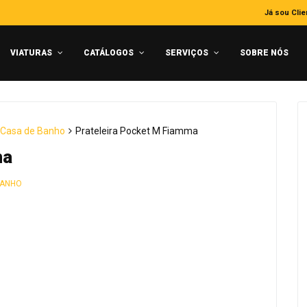
Já sou Clie
VIATURAS
CATÁLOGOS
SERVIÇOS
SOBRE NÓS
 Casa de Banho
Prateleira Pocket M Fiamma
ma
BANHO