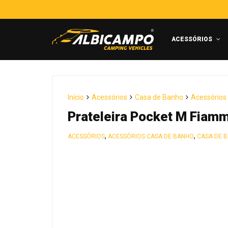
ACESSÓRIOS
Início
Acessórios
Casa de Banho
Acessórios
Prateleira Pocket M Fiam
,
,
ACESSÓRIOS
ACESSÓRIOS CASA DE BANHO
CASA DE 