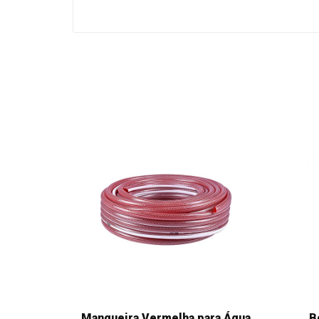
Mangueira Vermelha para Água
B