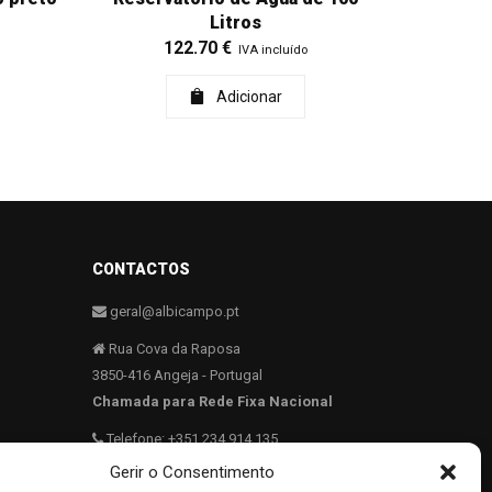
Litros
122.70
€
IVA incluído
Adicionar
CONTACTOS
geral@albicampo.pt
Rua Cova da Raposa
3850-416 Angeja - Portugal
Chamada para Rede Fixa Nacional
Telefone: +351 234 914 135
Gerir o Consentimento
Telefone: +351 234 914 986