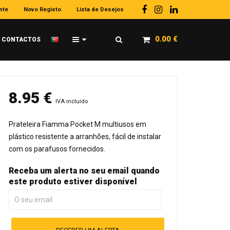
nte
Novo Registo
Lista de Desejos
0.00
€
CONTACTOS
8.95
€
IVA incluído
Prateleira Fiamma Pocket M multiusos em
plástico resistente a arranhões, fácil de instalar
com os parafusos fornecidos.
Receba um alerta no seu email quando
este produto estiver disponível