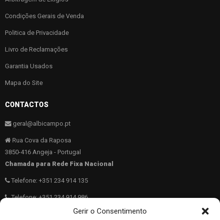
Condições Gerais de Venda
Politica de Privacidade
Livro de Reclamações
Garantia Usados
Mapa do Site
CONTACTOS
geral@albicampo.pt
Rua Cova da Raposa
3850-416 Angeja - Portugal
Chamada para Rede Fixa Nacional
Telefone: +351 234 914 135
Telefone: +351 234 914 986
Chamada para Rede Fixa Móvel
Gerir o Consentimento