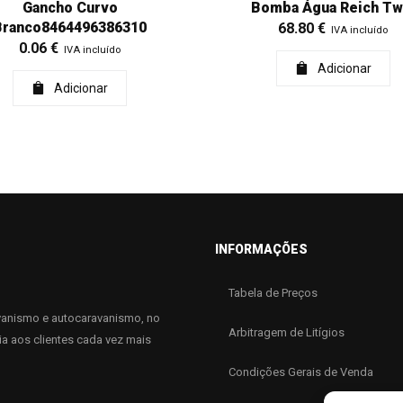
Gancho Curvo
Bomba Água Reich Tw
Branco8464496386310
68.80
€
IVA incluído
0.06
€
IVA incluído
Adicionar
Adicionar
INFORMAÇÕES
Tabela de Preços
anismo e autocaravanismo, no
Arbitragem de Litígios
ia aos clientes cada vez mais
Condições Gerais de Venda