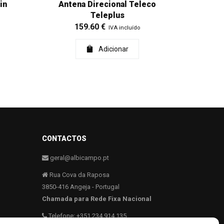
in
Antena Direcional Teleco
Teleplus
159.60
€
IVA incluído
Adicionar
CONTACTOS
geral@albicampo.pt
Rua Cova da Raposa
3850-416 Angeja - Portugal
Chamada para Rede Fixa Nacional
Telefone: +351 234 914 135