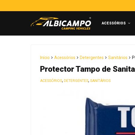
ACESSÓRIOS
Início
Acessórios
Detergentes
Sanitários
P
Protector Tampo de Sanita
,
,
ACESSÓRIOS
DETERGENTES
SANITÁRIOS