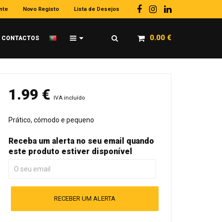
nte
Novo Registo
Lista de Desejos
0.00
€
CONTACTOS
1.99
€
IVA incluído
Prático, cómodo e pequeno
Receba um alerta no seu email quando
este produto estiver disponível
RECEBER UM ALERTA