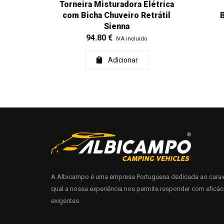
Torneira Misturadora Elétrica
com Bicha Chuveiro Retrátil
Sienna
94.80
€
IVA incluído
Adicionar
A Albicampo é uma empresa Portuguesa dedicada ao carav
qual a nossa experiência nos permite responder com eficác
exigentes.