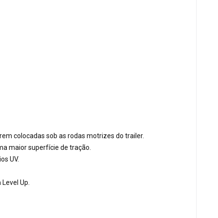
erem colocadas sob as rodas motrizes do trailer.
a maior superfície de tração.
ios UV.
 Level Up.