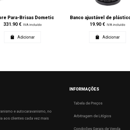
ore Para-Brisas Dometic
Banco ajustável de plástic
331.90
€
19.90
€
IVA incluído
IVA incluído
Adicionar
Adicionar
INFORMAÇÕES
Tabela de Preços
anismo e autocaravanismo, no
Arbitragem de Litígios
ia aos clientes cada vez mais
Condições Gerais de Venda