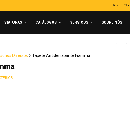
Já sou Clie
VIATURAS
CATÁLOGOS
SERVIÇOS
SOBRE NÓS
sórios Diversos
Tapete Antiderrapante Fiamma
amma
XTERIOR