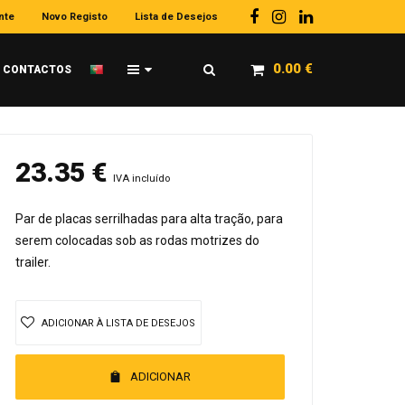
nte
Novo Registo
Lista de Desejos
0.00
€
CONTACTOS
23.35
€
IVA incluído
Par de placas serrilhadas para alta tração, para
serem colocadas sob as rodas motrizes do
trailer.
ADICIONAR À LISTA DE DESEJOS
ADICIONAR