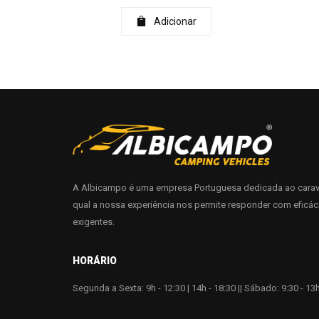
Adicionar
A Albicampo é uma empresa Portuguesa dedicada ao carav
qual a nossa experiência nos permite responder com eficác
exigentes.
HORÁRIO
Segunda a Sexta: 9h - 12:30 | 14h - 18:30 || Sábado: 9:30 - 13h