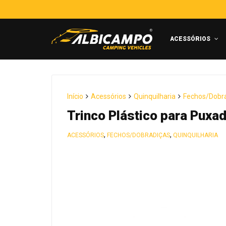
ACESSÓRIOS
Início
Acessórios
Quinquilharia
Fechos/Dobr
Trinco Plástico para Pux
,
,
ACESSÓRIOS
FECHOS/DOBRADIÇAS
QUINQUILHARIA