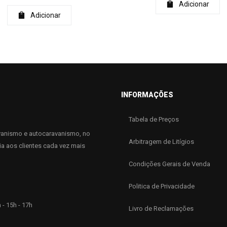
Adicionar
Adicionar
INFORMAÇÕES
Tabela de Preços
anismo e autocaravanismo, no
Arbitragem de Litígios
ia aos clientes cada vez mais
Condições Gerais de Venda
Politica de Privacidade
 - 15h - 17h
Livro de Reclamações