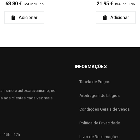
68.80
€
21.95
€
IVA incluído
IVA incluído
Adicionar
Adicionar
INFORMAÇÕES
Tabela de Preços
anismo e autocaravanismo, no
Arbitragem de Litígios
ia aos clientes cada vez mais
Condições Gerais de Venda
Politica de Privacidade
 - 15h - 17h
Livro de Reclamações