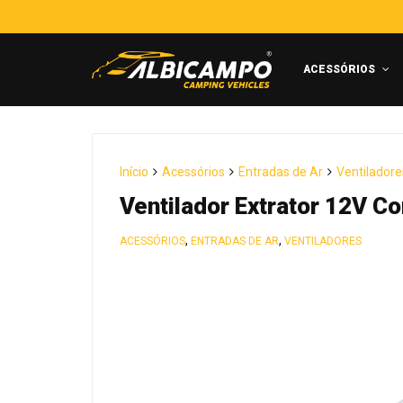
ACESSÓRIOS
Início
Acessórios
Entradas de Ar
Ventiladore
Ventilador Extrator 12V C
,
,
ACESSÓRIOS
ENTRADAS DE AR
VENTILADORES