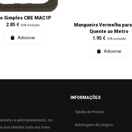
ro Simples CBE MAC1P
2.85
€
Mangueira Vermelha para
IVA incluído
Quente ao Metro
Adicionar
1.95
€
IVA incluído
Adicionar
INFORMAÇÕES
Tabela de Preços
anismo e autocaravanismo, no
Arbitragem de Litígios
ia aos clientes cada vez mais