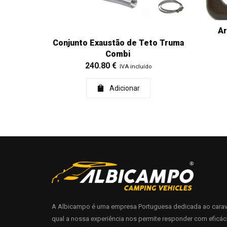
A
Conjunto Exaustão de Teto Truma
Combi
240.80
€
IVA incluído
Adicionar
A Albicampo é uma empresa Portuguesa dedicada ao carav
qual a nossa experiência nos permite responder com eficác